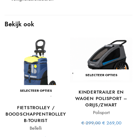
Bekijk ook
e
ge
is:
SELECTEER OPTIES
96.
SELECTEER OPTIES
KINDERTRAILER EN
WAGEN POLISPORT –
GRIJS/ZWART
FIETSTROLLEY /
Polisport
BOODSCHAPPENTROLLEY
B-TOURIST
Oorspronkelijke
Huidi
€
299,00
€
269,00
prijs was:
prijs i
Bellelli
€ 299,00.
€ 269,