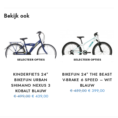
Bekijk ook
SELECTEER OPTIES
SELECTEER OPTIES
KINDERFIETS 24″
BIKEFUN 24″ THE BEAST
S
BIKEFUN URBAN
V-BRAKE 6 SPEED – WIT
SHIMANO NEXUS 3
BLAUW
Oorspronkelijke
Huidig
€
459,00
€
399,00
KOBALT BLAUW
e
dige
prijs was:
prijs is
s is:
Oorspronkelijke
Huidige
€
499,00
€
439,00
€ 459,00.
€ 399,0
9,59.
prijs was:
prijs is:
€ 499,00.
€ 439,00.