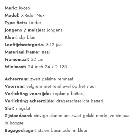
Merk:
Kyoso
Model:
X-Rider Next
Type fiets:
kinder
Jongens / meisjes:
jongens
Kleur:
sky blue
Leeftijdscategorie:
8-12 jaar
Materiaal frame:
staal
Framemaat:
32 cm
Wielmaat:
24 inch 24 x 2.125
Achterrem:
zwart gelakte remnaaf
Voorrem:
velgrem met remhevel op het stuur
Verlichting voorzijde:
koplamp batterij
Verlichting achterzijde:
dragerachterlicht batterij
Slot:
ringslot
Zijstandaard:
stevige aluminium zwart gelakt model,verstelbaar
in hoogte
Bagagedrager:
stalen buismodel in kleur