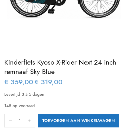
Kinderfiets Kyoso X-Rider Next 24 inch
remnaaf Sky Blue
€
359,00
€
319,00
Oorspronkelijke
Huidige
prijs was:
prijs is:
Levertijd 3 á 5 dagen
€ 359,00.
€ 319,00.
148 op voorraad
TOEVOEGEN AAN WINKELWAGEN