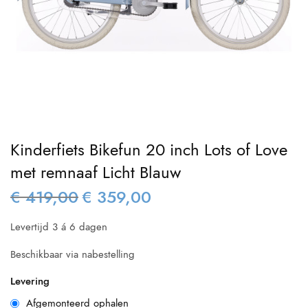
Kinderfiets Bikefun 20 inch Lots of Love
met remnaaf Licht Blauw
€
419,00
€
359,00
Oorspronkelijke
Huidige
prijs was:
prijs is:
Levertijd 3 á 6 dagen
€ 419,00.
€ 359,00.
Beschikbaar via nabestelling
Levering
Afgemonteerd ophalen