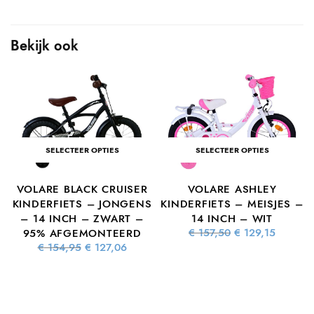
Bekijk ook
SELECTEER OPTIES
SELECTEER OPTIES
VOLARE BLACK CRUISER
VOLARE ASHLEY
KINDERFIETS – JONGENS
KINDERFIETS – MEISJES –
– 14 INCH – ZWART –
14 INCH – WIT
Oorspronkelijke
Huidig
€
157,50
€
129,15
95% AFGEMONTEERD
prijs was:
prijs is:
Oorspronkelijke
Huidige
€
154,95
€
127,06
€ 157,50.
€ 129,15
prijs was:
prijs is:
ke
dige
€ 154,95.
€ 127,06.
 is:
4,76.