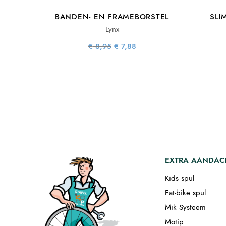
BANDEN- EN FRAMEBORSTEL
SLI
Lynx
Oorspronkelijke
Huidige
€
8,95
€
7,88
prijs was:
prijs is:
€ 8,95.
€ 7,88.
EXTRA AANDAC
Kids spul
Fat-bike spul
Mik Systeem
Motip