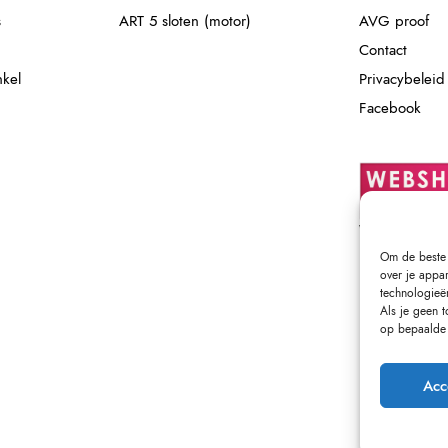
s
ART 5 sloten (motor)
AVG proof
Contact
nkel
Privacybeleid
Facebook
Om de beste 
over je appa
technologieë
Als je geen 
op bepaalde 
Acc