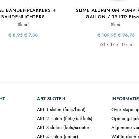
ME BANDENPLAKKERS +
SLIME ALUMINIUM POMP 
BANDENLICHTERS
GALLON / 19 LTR EM
Slime
Slime
Oorspronkelijke
Huidige
Oorspronke
H
€
8,95
€
7,88
€
109,95
€
96,76
prijs was:
prijs is:
prijs w
p
€ 8,95.
€ 7,88.
€ 109,
€ 
61 x 17 x 10 cm
HT
ART SLOTEN
INFORMATIE
ART 1 sloten (fiets/boot)
Over stapelop
ART 2 sloten (fiets/bakfiets)
Openingstijd
ART 3 sloten (fiets/scooter)
Algemene vo
ART 4 sloten (motor)
Wat te doen m