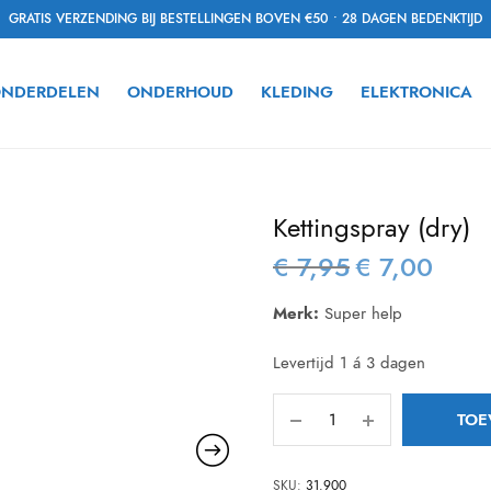
GRATIS VERZENDING BIJ BESTELLINGEN BOVEN €50 • 28 DAGEN BEDENKTIJD
NDERDELEN
ONDERHOUD
KLEDING
ELEKTRONICA
Kettingspray (dry)
€
7,95
€
7,00
Oorspronkelijke
Huidige
prijs was:
prijs is:
Merk:
Super help
€ 7,95.
€ 7,00.
Levertijd 1 á 3 dagen
TOE
SKU:
31.900