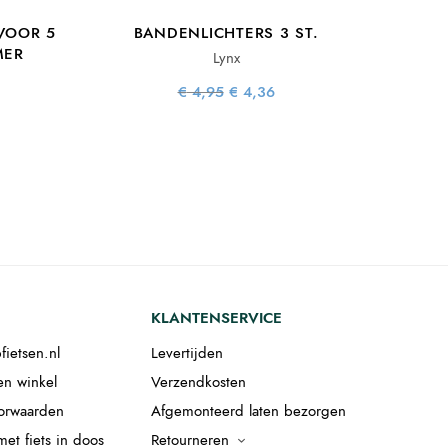
VOOR 5
BANDENLICHTERS 3 ST.
MER
Lynx
Oorspronkelijke
Huidige
€
4,95
€
4,36
prijs was:
prijs is:
lijke
uidige
€ 4,95.
€ 4,36.
as:
rijs is:
95.
96,76.
KLANTENSERVICE
fietsen.nl
Levertijden
en winkel
Verzendkosten
orwaarden
Afgemonteerd laten bezorgen
et fiets in doos
Retourneren