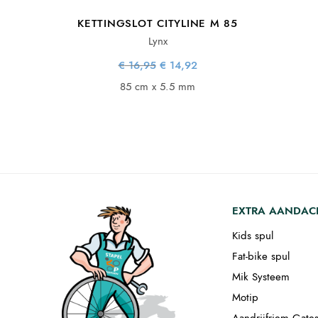
KETTINGSLOT CITYLINE M 85
Lynx
Oorspronkelijke
Huidige
€
16,95
€
14,92
prijs was:
prijs is:
€ 16,95.
€ 14,92.
85 cm x 5.5 mm
EXTRA AANDAC
Kids spul
Fat-bike spul
Mik Systeem
Motip