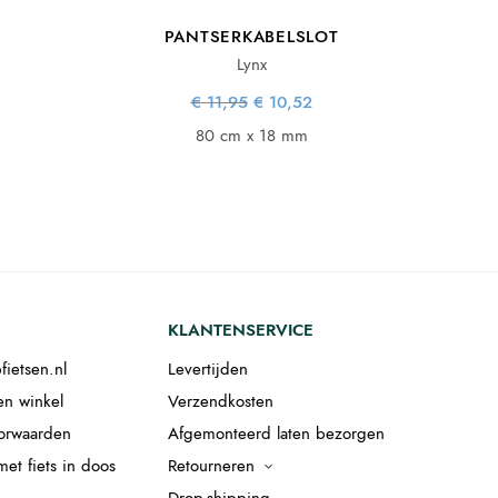
PANTSERKABELSLOT
Lynx
lijke
idige
Oorspronkelijke
Huidige
€
11,95
€
10,52
s:
js is:
prijs was:
prijs is:
.
7,56.
€ 11,95.
€ 10,52.
80 cm x 18 mm
KLANTENSERVICE
fietsen.nl
Levertijden
en winkel
Verzendkosten
orwaarden
Afgemonteerd laten bezorgen
et fiets in doos
Retourneren