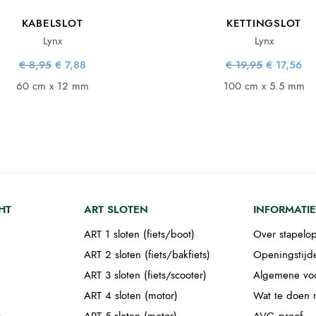
KABELSLOT
KETTINGSLOT
Lynx
Lynx
Oorspronkelijke
Huidige
Oorspronke
Hu
€
8,95
€
7,88
€
19,95
€
17,56
prijs was:
prijs is:
prijs wa
pri
€ 8,95.
€ 7,88.
€ 19,95
€ 1
60 cm x 12 mm
100 cm x 5.5 mm
HT
ART SLOTEN
INFORMATIE
ART 1 sloten (fiets/boot)
Over stapelop
ART 2 sloten (fiets/bakfiets)
Openingstijd
ART 3 sloten (fiets/scooter)
Algemene vo
ART 4 sloten (motor)
Wat te doen m