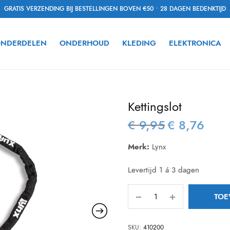
GRATIS VERZENDING BIJ BESTELLINGEN BOVEN €50 • 28 DAGEN BEDENKTIJD
NDERDELEN
ONDERHOUD
KLEDING
ELEKTRONICA
Kettingslot
€
9,95
€
8,76
Oorspronkelijke
Huidig
prijs was:
prijs is:
Merk:
Lynx
€ 9,95.
€ 8,76.
Levertijd 1 á 3 dagen
TOE
SKU:
410200