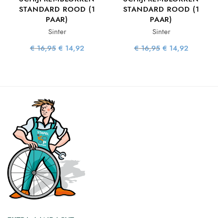
STANDARD ROOD (1
STANDARD ROOD (1
PAAR)
PAAR)
Sinter
Sinter
e
ge
is:
Oorspronkelijke
Huidige
Oorspronkelijke
Huidige
€
16,95
€
14,92
€
16,95
€
14,92
60.
prijs was:
prijs is:
prijs was:
prijs is:
€ 16,95.
€ 14,92.
€ 16,95.
€ 14,92.