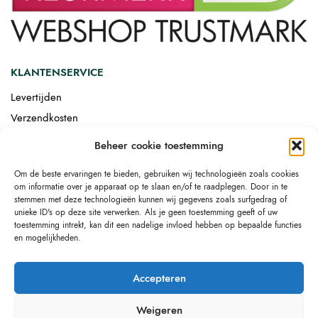
KLANTENSERVICE
Levertijden
Verzendkosten
Afgemonteerd laten bezorgen
Beheer cookie toestemming
Retourneren
Om de beste ervaringen te bieden, gebruiken wij technologieën zoals cookies
Drop-shipping
om informatie over je apparaat op te slaan en/of te raadplegen. Door in te
Link building
stemmen met deze technologieën kunnen wij gegevens zoals surfgedrag of
unieke ID's op deze site verwerken. Als je geen toestemming geeft of uw
toestemming intrekt, kan dit een nadelige invloed hebben op bepaalde functies
en mogelijkheden.
Accepteren
Weigeren