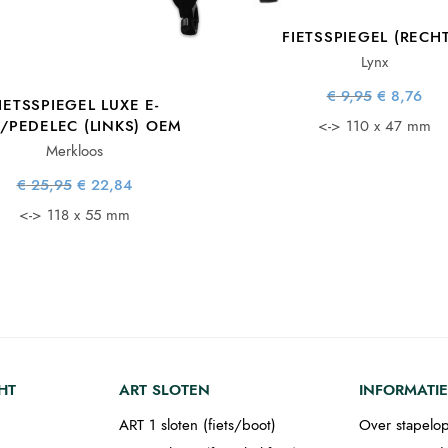
FIETSSPIEGEL (RECH
Lynx
Oorspronke
Hui
€
9,95
€
8,76
IETSSPIEGEL LUXE E-
prijs wa
prij
€ 9,95
€ 8
E/PEDELEC (LINKS) OEM
<-> 110 x 47 mm
Merkloos
Oorspronkelijke
Huidige
€
25,95
€
22,84
prijs was:
prijs is:
€ 25,95.
€ 22,84.
<-> 118 x 55 mm
HT
ART SLOTEN
INFORMATIE
ART 1 sloten (fiets/boot)
Over stapelop