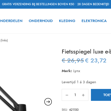
GRATIS VERZENDING BIJ BESTELLINGEN BOVEN €50 • 28 DAGEN BEDENKTIJD
NDERDELEN
ONDERHOUD
KLEDING
ELEKTRONICA
(links)
Fietsspiegel luxe e-
€
26,95
€
23,72
Oorspronkelijke
Hu
prijs was:
pri
Merk:
Lynx
€ 26,95.
€ 
Levertijd 1 á 3 dagen
TOE
SKU:
421150