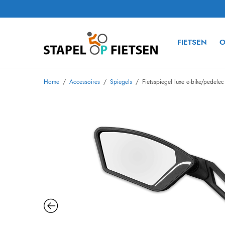
FIETSEN
O
Home
/
Accessoires
/
Spiegels
/
Fietsspiegel luxe e-bike/pedelec 