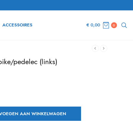
ACCESSOIRES
€
0,00
0
bike/pedelec (links)
idige
js is:
23,72.
VOEGEN AAN WINKELWAGEN