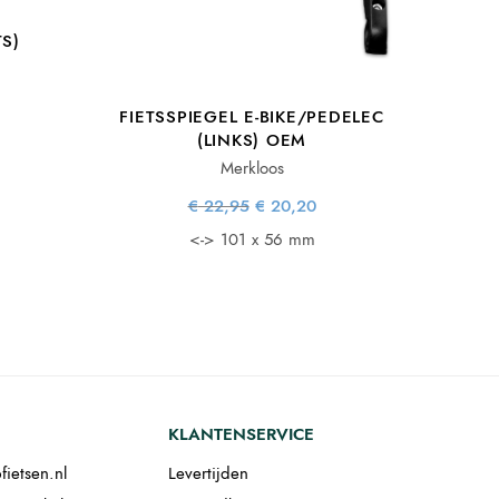
TS)
lijke
dige
FIETSSPIEGEL E-BIKE/PEDELEC
s:
s is:
.
,76.
(LINKS) OEM
Merkloos
Oorspronkelijke
Huidige
€
22,95
€
20,20
prijs was:
prijs is:
€ 22,95.
€ 20,20.
<-> 101 x 56 mm
KLANTENSERVICE
fietsen.nl
Levertijden