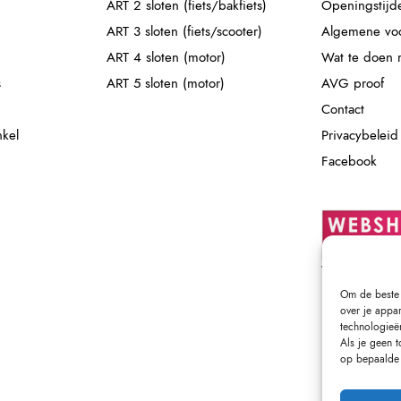
ART 2 sloten (fiets/bakfiets)
Openingstijd
ART 3 sloten (fiets/scooter)
Algemene vo
ART 4 sloten (motor)
Wat te doen m
s
ART 5 sloten (motor)
AVG proof
Contact
nkel
Privacybeleid
Facebook
Om de beste 
over je appa
technologieë
Als je geen 
op bepaalde 