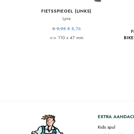
FIETSSPIEGEL (LINKS)
Lynx
Oorspronkelijke
Huidige
€
9,95
€
8,76
F
prijs was:
prijs is:
€ 9,95.
€ 8,76.
BIK
<-> 110 x 47 mm
EXTRA AANDAC
Kids spul