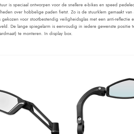
stuur is speciaal ontworpen voor de snellere e-bikes en speed pedelec
elheden over hobbelige paden fietst. Zo is de stuurklem gemaakt van
s gekozen voor stootbestendig veiligheidsglas met een anti-reflectie
eld. De lange spiegelarm is eenvoudig in iedere gewenste positie t
aardmaat) te monteren. In display box.