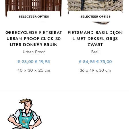
e
ge
is:
SELECTEER OPTIES
SELECTEER OPTIES
00.
GERECYCLEDE FIETSKRAT
FIETSMAND BASIL DIJON
URBAN PROOF CLICK 30
L MET DEKSEL GRIJS
LITER DONKER BRUIN
ZWART
Urban Proof
Basil
Oorspronkelijke
Huidige
Oorspronkelijke
Huidige
€
23,00
€
19,95
€
84,95
€
75,00
prijs was:
prijs is:
prijs was:
prijs is:
€ 23,00.
€ 19,95.
€ 84,95.
€ 75,00.
40 × 30 × 25 cm
36 x 49 x 30 cm