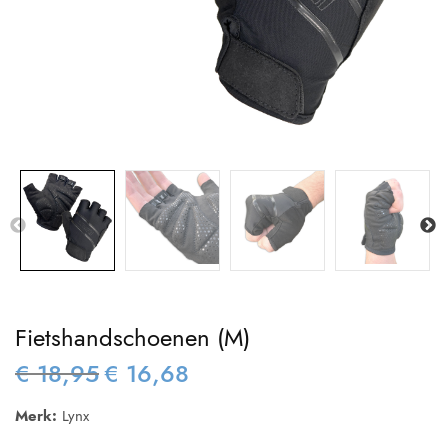
Fietshandschoenen (M)
€
18,95
€
16,68
Oorspronkelijke
Huidige
prijs was:
prijs is:
Merk:
Lynx
€ 18,95.
€ 16,68.