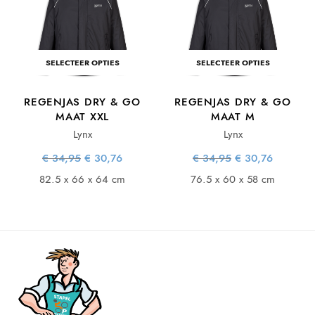
SELECTEER OPTIES
SELECTEER OPTIES
REGENJAS DRY & GO
REGENJAS DRY & GO
MAAT XXL
MAAT M
Lynx
Lynx
ke
ge
Oorspronkelijke
Huidige
Oorspronkelijke
Huidige
€
34,95
€
30,76
€
34,95
€
30,76
is:
prijs was:
prijs is:
prijs was:
prijs is:
76.
€ 34,95.
€ 30,76.
€ 34,95.
€ 30,76.
82.5 x 66 x 64 cm
76.5 x 60 x 58 cm