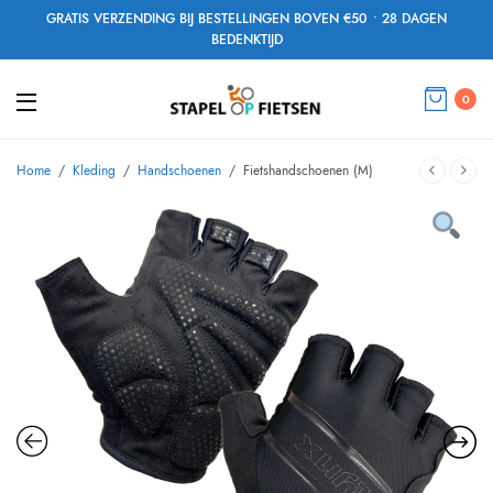
GRATIS VERZENDING BIJ BESTELLINGEN BOVEN €50 • 28 DAGEN
BEDENKTIJD
0
Home
/
Kleding
/
Handschoenen
/
Fietshandschoenen (M)