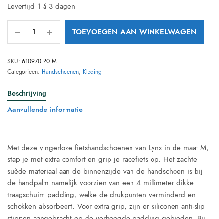
Levertijd 1 á 3 dagen
TOEVOEGEN AAN WINKELWAGEN
SKU:
610970.20.M
Categorieën:
Handschoenen
,
Kleding
Beschrijving
Aanvullende informatie
Met deze vingerloze fietshandschoenen van Lynx in de maat M,
stap je met extra comfort en grip je racefiets op. Het zachte
suède materiaal aan de binnenzijde van de handschoen is bij
de handpalm namelijk voorzien van een 4 millimeter dikke
traagschuim padding, welke de drukpunten verminderd en
schokken absorbeert. Voor extra grip, zijn er siliconen anti-slip
stippen aangebracht op de verhoogde padding gebieden. Bij