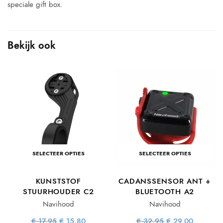
speciale gift box.
Bekijk ook
SELECTEER OPTIES
SELECTEER OPTIES
KUNSTSTOF
CADANSSENSOR ANT +
STUURHOUDER C2
BLUETOOTH A2
Navihood
Navihood
e
ge
Oorspronkelijke
Huidige
Oorspronkelijke
Huidige
€
17,95
€
15,80
€
32,95
€
29,00