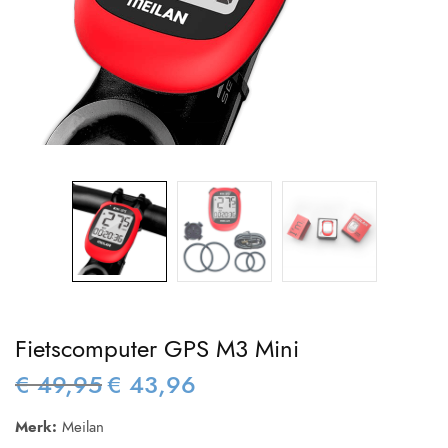
Fietscomputer GPS M3 Mini
€
49,95
€
43,96
Oorspronkelijke
Huidige
prijs was:
prijs is:
Merk:
Meilan
€ 49,95.
€ 43,96.