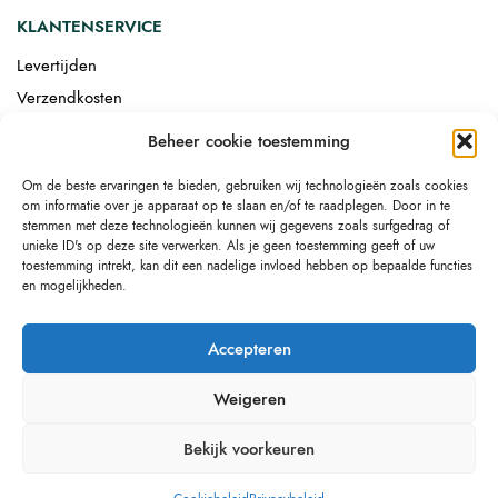
KLANTENSERVICE
Levertijden
Verzendkosten
Afgemonteerd laten bezorgen
Beheer cookie toestemming
Retourneren
Om de beste ervaringen te bieden, gebruiken wij technologieën zoals cookies
Drop-shipping
om informatie over je apparaat op te slaan en/of te raadplegen. Door in te
Link building
stemmen met deze technologieën kunnen wij gegevens zoals surfgedrag of
unieke ID's op deze site verwerken. Als je geen toestemming geeft of uw
toestemming intrekt, kan dit een nadelige invloed hebben op bepaalde functies
en mogelijkheden.
Accepteren
Weigeren
Bekijk voorkeuren