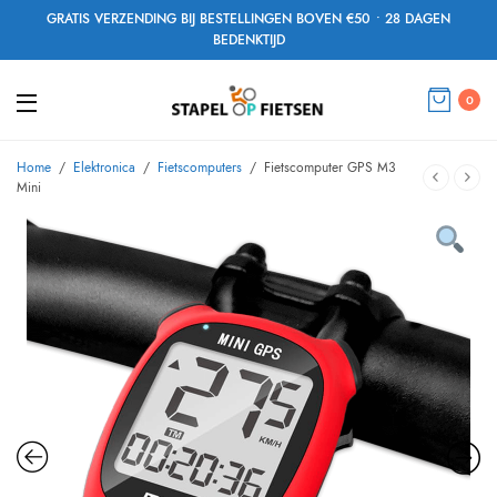
GRATIS VERZENDING BIJ BESTELLINGEN BOVEN €50 • 28 DAGEN
BEDENKTIJD
0
Home
/
Elektronica
/
Fietscomputers
/
Fietscomputer GPS M3
Mini