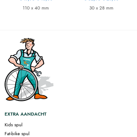
is:
prijs was:
prijs is:
prijs was:
prijs is:
36.
€ 17,95.
€ 15,80.
€ 32,95.
€ 29,00.
110 x 40 mm
30 x 28 mm
EXTRA AANDACHT
Kids spul
Fat-bike spul