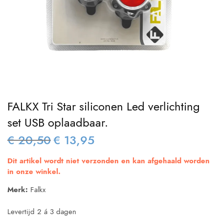
FALKX Tri Star siliconen Led verlichting
set USB oplaadbaar.
€
20,50
€
13,95
Oorspronkelijke
Huidige
prijs was:
prijs is:
Dit artikel wordt niet verzonden en kan afgehaald worden
€ 20,50.
€ 13,95.
in onze winkel.
Merk:
Falkx
Levertijd 2 á 3 dagen