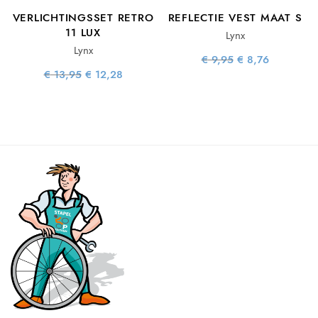
E
VERLICHTINGSSET RETRO
REFLECTIE VEST MAAT S
11 LUX
Lynx
Lynx
e
ge
Oorspronkelijke
Huidige
€
9,95
€
8,76
s:
prijs was:
prijs is:
Oorspronkelijke
Huidige
€
13,95
€
12,28
92.
€ 9,95.
€ 8,76.
prijs was:
prijs is:
€ 13,95.
€ 12,28.