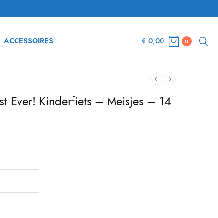
ACCESSOIRES
€
0,00
0
t Ever! Kinderfiets – Meisjes – 14
6
e
Huidige
prijs is:
€ 127,06.