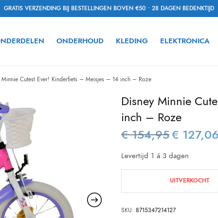
GRATIS VERZENDING BIJ BESTELLINGEN BOVEN €50 • 28 DAGEN BEDENKTIJD
NDERDELEN
ONDERHOUD
KLEDING
ELEKTRONICA
Minnie Cutest Ever! Kinderfiets – Meisjes – 14 inch – Roze
Disney Minnie Cutes
inch – Roze
€
154,95
€
127,0
Oorspronkelijk
prijs was:
Levertijd 1 á 3 dagen
€ 154,95.
UITVERKOCHT
SKU:
8715347214127