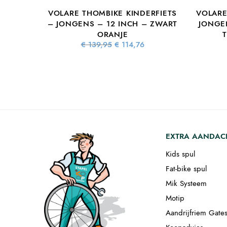
VOLARE THOMBIKE KINDERFIETS
VOLARE
– JONGENS – 12 INCH – ZWART
JONGE
ORANJE
Oorspronkelijke
Huidige
€
139,95
€
114,76
prijs was:
prijs is:
€ 139,95.
€ 114,76.
EXTRA AANDAC
Kids spul
Fat-bike spul
Mik Systeem
Motip
Aandrijfriem Gate