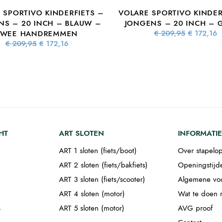
 SPORTIVO KINDERFIETS –
VOLARE SPORTIVO KINDER
NS – 20 INCH – BLAUW –
JONGENS – 20 INCH – 
Oorspronke
€
209,95
€
172,16
TWEE HANDREMMEN
prijs wa
Oorspronkelijke
Huidige
€
209,95
€
172,16
€ 209,9
€
prijs was:
prijs is:
€ 209,95.
€ 172,16.
HT
ART SLOTEN
INFORMATIE
ART 1 sloten (fiets/boot)
Over stapelop
ART 2 sloten (fiets/bakfiets)
Openingstijd
ART 3 sloten (fiets/scooter)
Algemene vo
ART 4 sloten (motor)
Wat te doen m
s
ART 5 sloten (motor)
AVG proof