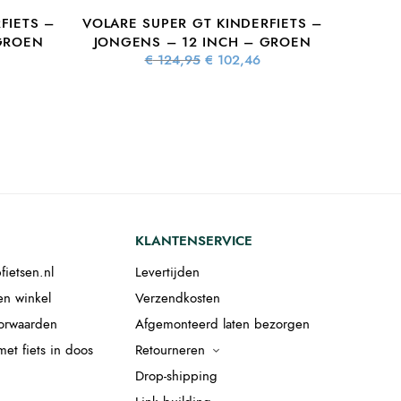
FIETS –
VOLARE SUPER GT KINDERFIETS –
GROEN
JONGENS – 12 INCH – GROEN
lijke
Huidige
Oorspronkelijke
Huidige
€
124,95
€
102,46
s:
prijs is:
prijs was:
prijs is:
5.
 172,16.
€ 124,95.
€ 102,46.
KLANTENSERVICE
fietsen.nl
Levertijden
en winkel
Verzendkosten
orwaarden
Afgemonteerd laten bezorgen
et fiets in doos
Retourneren
Drop-shipping