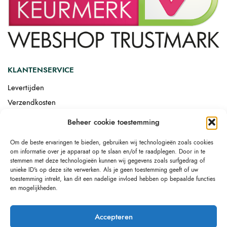
KLANTENSERVICE
Levertijden
Verzendkosten
Afgemonteerd laten bezorgen
Beheer cookie toestemming
Retourneren
Om de beste ervaringen te bieden, gebruiken wij technologieën zoals cookies
Drop-shipping
om informatie over je apparaat op te slaan en/of te raadplegen. Door in te
Link building
stemmen met deze technologieën kunnen wij gegevens zoals surfgedrag of
unieke ID's op deze site verwerken. Als je geen toestemming geeft of uw
toestemming intrekt, kan dit een nadelige invloed hebben op bepaalde functies
en mogelijkheden.
Accepteren