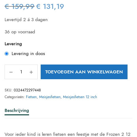
€
159,99
€
131,19
Oorspronkelijke
Huidige
prijs was:
prijs is:
Levertijd 2 á 3 dagen
€ 159,99.
€ 131,19.
36 op voorraad
Levering
Levering in doos
TOEVOEGEN AAN WINKELWAGEN
SKU:
0324472297448
Categorieën:
Fietsen
,
Meisjesfietsen
,
Meisjesfietsen 12 inch
Beschrijving
Voor ieder kind is leren fietsen een feestje met de Frozen 2 12