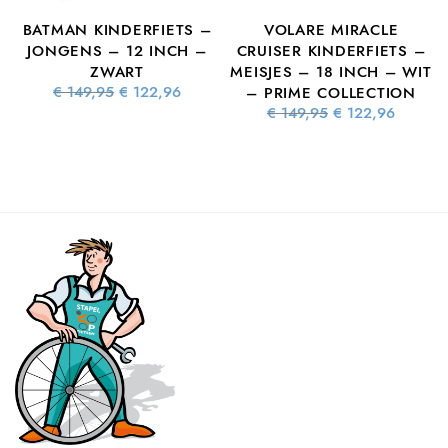
BATMAN KINDERFIETS –
VOLARE MIRACLE
S
JONGENS – 12 INCH –
CRUISER KINDERFIETS –
ZWART
MEISJES – 18 INCH – WIT
Oorspronkelijke
Huidige
€
149,95
€
122,96
– PRIME COLLECTION
prijs was:
prijs is:
Oorspronkelijke
Huidig
€
149,95
€
122,96
€ 149,95.
€ 122,96.
prijs was:
prijs is
ke
dige
€ 149,95.
€ 122,9
 is:
7,16.