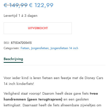
€
149,99
€
122,99
Oorspronkelijke
Huidige
prijs was:
prijs is:
Levertijd 1 á 3 dagen
€ 149,99.
€ 122,99.
UITVERKOCHT
SKU:
8715347205415
Categorieën:
Fietsen
,
Jongensfietsen
,
Jongensfietsen 14 inch
Beschrijving
Voor ieder kind is leren fietsen een feestje met de Disney Cars
14 inch kinderfiets!
Veiligheid staat voorop! Daarom heeft deze gave fiets
twee
handremmen (geen terugtraprem)
en een gesloten
kettingkast. Daarnaast heeft de fiets afneembare zijwieltjes om