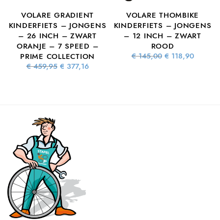
VOLARE GRADIENT
VOLARE THOMBIKE
S
KINDERFIETS – JONGENS
KINDERFIETS – JONGENS
– 26 INCH – ZWART
– 12 INCH – ZWART
ORANJE – 7 SPEED –
ROOD
ke
dige
Oorspronkelijke
Huidig
€
145,00
€
118,90
PRIME COLLECTION
 is:
prijs was:
prijs is
Oorspronkelijke
Huidige
€
459,95
€
377,16
4,76.
€ 145,00.
€ 118,9
prijs was:
prijs is:
€ 459,95.
€ 377,16.