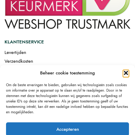
KLANTENSERVICE
Levertijden
Verzendkosten
Afgemonteerd laten bezorgen
Beheer cookie toestemming
Retourneren
Om de beste ervaringen te bieden, gebruiken wij technologieën zoals cookies
Drop-shipping
om informatie over je apparaat op te slaan en/of te raadplegen. Door in te
Link building
stemmen met deze technologieën kunnen wij gegevens zoals surfgedrag of
unieke ID's op deze site verwerken. Als je geen toestemming geeft of uw
toestemming intrekt, kan dit een nadelige invloed hebben op bepaalde functies
en mogelijkheden.
Accepteren