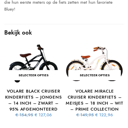
die hun eerste meters op de fiets zetten met hun favoriete
Bluey!
Bekijk ook
SELECTEER OPTIES
SELECTEER OPTIES
VOLARE BLACK CRUISER
VOLARE MIRACLE
S
KINDERFIETS – JONGENS
CRUISER KINDERFIETS –
7
– 14 INCH – ZWART –
MEISJES – 18 INCH – WIT
95% AFGEMONTEERD
– PRIME COLLECTION
ke
dige
Oorspronkelijke
Huidige
Oorspronkelijke
Huidig
€
154,95
€
127,06
€
149,95
€
122,96
s is:
prijs was:
prijs is:
prijs was:
prijs is
6,76.
€ 154,95.
€ 127,06.
€ 149,95.
€ 122,9