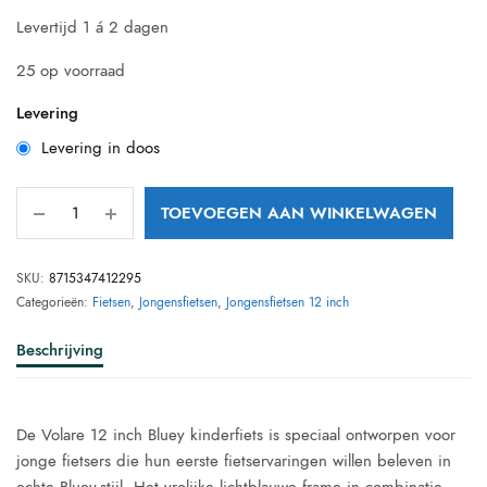
prijs was:
prijs is:
Levertijd 1 á 2 dagen
€ 114,95.
€ 94,26.
25 op voorraad
Levering
Levering in doos
TOEVOEGEN AAN WINKELWAGEN
SKU:
8715347412295
Categorieën:
Fietsen
,
Jongensfietsen
,
Jongensfietsen 12 inch
Beschrijving
De Volare 12 inch Bluey kinderfiets is speciaal ontworpen voor
jonge fietsers die hun eerste fietservaringen willen beleven in