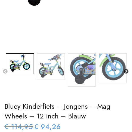
Bluey Kinderfiets – Jongens – Mag
Wheels – 12 inch – Blauw
€
114,95
€
94,26
Oorspronkelijke
Huidige