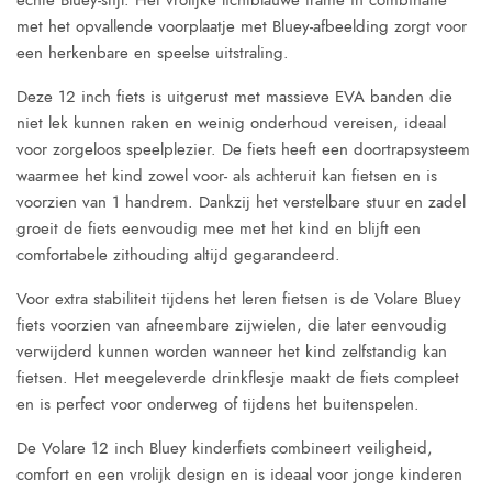
echte Bluey-stijl. Het vrolijke lichtblauwe frame in combinatie
met het opvallende voorplaatje met Bluey-afbeelding zorgt voor
een herkenbare en speelse uitstraling.
Deze 12 inch fiets is uitgerust met massieve EVA banden die
niet lek kunnen raken en weinig onderhoud vereisen, ideaal
voor zorgeloos speelplezier. De fiets heeft een doortrapsysteem
waarmee het kind zowel voor- als achteruit kan fietsen en is
voorzien van 1 handrem. Dankzij het verstelbare stuur en zadel
groeit de fiets eenvoudig mee met het kind en blijft een
comfortabele zithouding altijd gegarandeerd.
Voor extra stabiliteit tijdens het leren fietsen is de Volare Bluey
fiets voorzien van afneembare zijwielen, die later eenvoudig
verwijderd kunnen worden wanneer het kind zelfstandig kan
fietsen. Het meegeleverde drinkflesje maakt de fiets compleet
en is perfect voor onderweg of tijdens het buitenspelen.
De Volare 12 inch Bluey kinderfiets combineert veiligheid,
comfort en een vrolijk design en is ideaal voor jonge kinderen