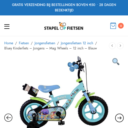
GRATIS VERZENDING BIJ BESTELLINGEN BOVEN €50 • 28 DAGEN
BEDENKTIJD
0
Home
/
Fietsen
/
Jongensfietsen
/
Jongensfietsen 12 inch
/
Bluey Kinderfiets – Jongens – Mag Wheels – 12 inch – Blauw