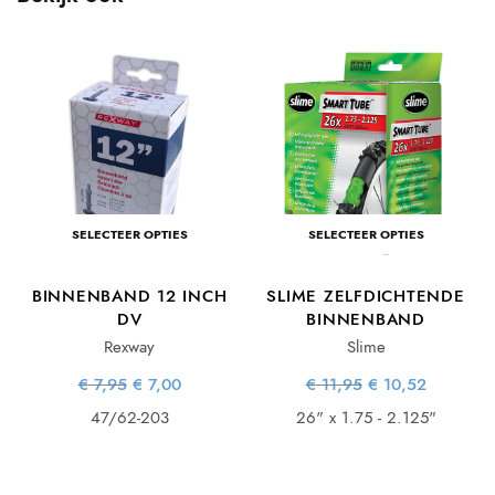
e
e
SELECTEER OPTIES
SELECTEER OPTIES
BINNENBAND 12 INCH
SLIME ZELFDICHTENDE
DV
BINNENBAND
Rexway
Slime
Oorspronkelijke
Huidige
Oorspronkelijke
Huidige
€
7,95
€
7,00
€
11,95
€
10,52
prijs was:
prijs is:
prijs was:
prijs is:
€ 7,95.
€ 7,00.
€ 11,95.
€ 10,52.
47/62-203
26" x 1.75 - 2.125"