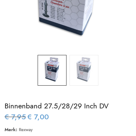
Binnenband 27.5/28/29 Inch DV
€
7,95
€
7,00
Oorspronkelijke
Huidige
prijs was:
prijs is:
Merk:
Rexway
€ 7,95.
€ 7,00.