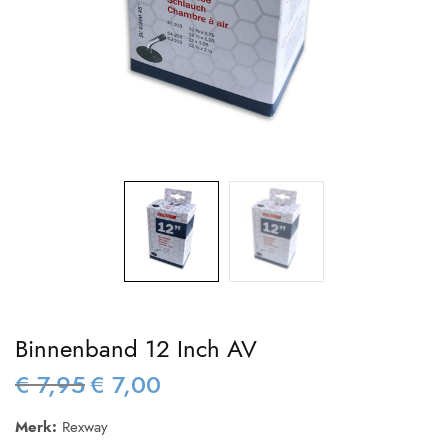
Binnenband 12 Inch AV
€
7,95
€
7,00
Oorspronkelijke
Huidige
prijs was:
prijs is:
Merk:
Rexway
€ 7,95.
€ 7,00.