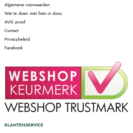
Algemene voorwaarden
Wat te doen met fiets in doos
AVG proof
Contact
Privacybeleid
Facebook
KLANTENSERVICE