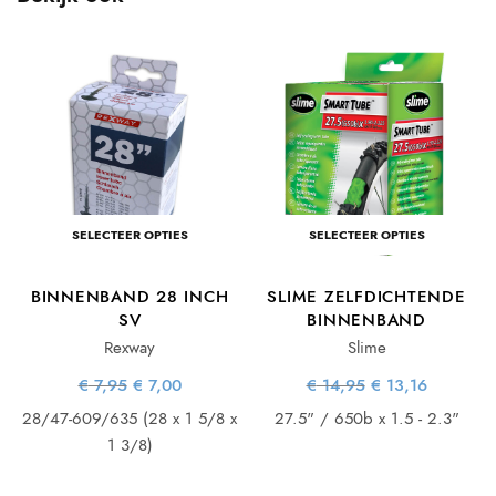
SELECTEER OPTIES
SELECTEER OPTIES
BINNENBAND 28 INCH
SLIME ZELFDICHTENDE
SV
BINNENBAND
Rexway
Slime
Oorspronkelijke
Huidige
Oorspronkelijke
Huidige
€
7,95
€
7,00
€
14,95
€
13,16
prijs was:
prijs is:
prijs was:
prijs is:
ke
ge
€ 7,95.
€ 7,00.
€ 14,95.
€ 13,16.
28/47-609/635 (28 x 1 5/8 x
27.5" / 650b x 1.5 - 2.3"
is:
08.
1 3/8)