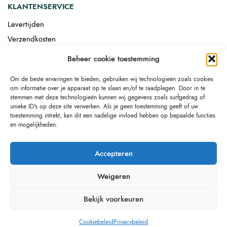
KLANTENSERVICE
Levertijden
Verzendkosten
Afgemonteerd laten bezorgen
Beheer cookie toestemming
Retourneren
Om de beste ervaringen te bieden, gebruiken wij technologieën zoals cookies
Drop-shipping
om informatie over je apparaat op te slaan en/of te raadplegen. Door in te
Link building
stemmen met deze technologieën kunnen wij gegevens zoals surfgedrag of
unieke ID's op deze site verwerken. Als je geen toestemming geeft of uw
toestemming intrekt, kan dit een nadelige invloed hebben op bepaalde functies
en mogelijkheden.
Accepteren
Weigeren
Bekijk voorkeuren
Cookiebeleid
Privacybeleid