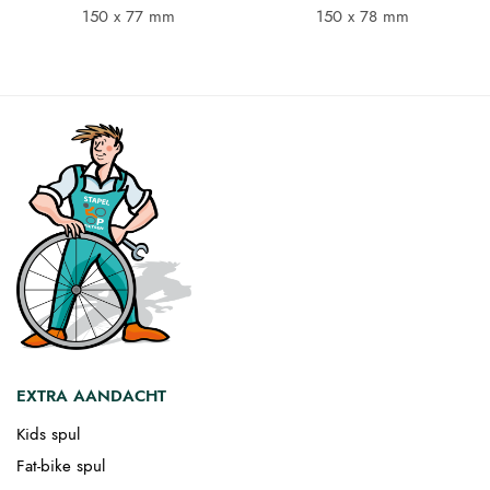
€ 7,95.
€ 7,00.
€ 10,95.
€ 9,64.
150 x 77 mm
150 x 78 mm
EXTRA AANDACHT
Kids spul
Fat-bike spul