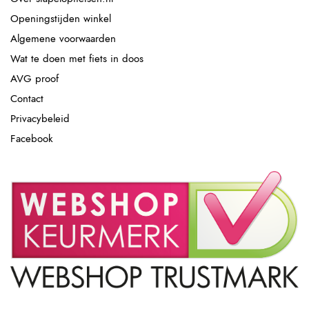
Openingstijden winkel
Algemene voorwaarden
Wat te doen met fiets in doos
AVG proof
Contact
Privacybeleid
Facebook