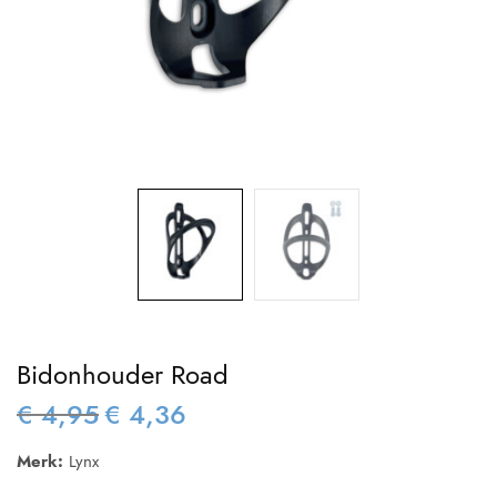
Bidonhouder Road
€
4,95
€
4,36
Oorspronkelijke
Huidige
prijs was:
prijs is:
Merk:
Lynx
€ 4,95.
€ 4,36.