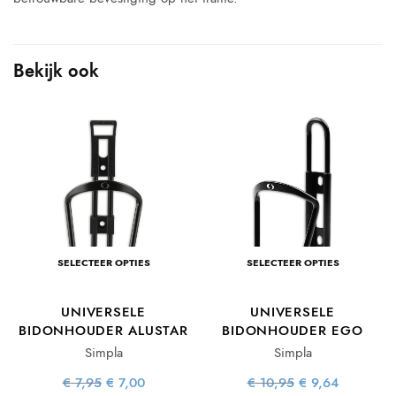
Bekijk ook
SELECTEER OPTIES
SELECTEER OPTIES
UNIVERSELE
UNIVERSELE
e
e
BIDONHOUDER ALUSTAR
BIDONHOUDER EGO
:
.
Simpla
Simpla
Oorspronkelijke
Huidige
Oorspronkelijke
Huidige
€
7,95
€
7,00
€
10,95
€
9,64
prijs was:
prijs is:
prijs was:
prijs is: