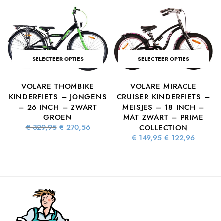
SELECTEER OPTIES
SELECTEER OPTIES
VOLARE THOMBIKE
VOLARE MIRACLE
S
KINDERFIETS – JONGENS
CRUISER KINDERFIETS –
– 26 INCH – ZWART
MEISJES – 18 INCH –
GROEN
MAT ZWART – PRIME
ke
dige
Oorspronkelijke
Huidige
€
329,95
€
270,56
COLLECTION
s is:
prijs was:
prijs is:
Oorspronkelijke
Huidig
€
149,95
€
122,96
7,06.
€ 329,95.
€ 270,56.
prijs was:
prijs is
€ 149,95.
€ 122,9