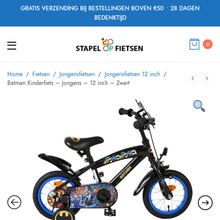
GRATIS VERZENDING BIJ BESTELLINGEN BOVEN €50 • 28 DAGEN
BEDENKTIJD
0
Home
/
Fietsen
/
Jongensfietsen
/
Jongensfietsen 12 inch
/
Batman Kinderfiets – Jongens – 12 inch – Zwart