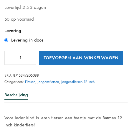
prijs was:
prijs is:
Levertijd 2 á 3 dagen
€ 149,95.
€ 122,96.
50 op voorraad
Levering
Levering in doos
TOEVOEGEN AAN WINKELWAGEN
SKU:
8715347205088
Categorieën:
Fietsen
,
Jongensfietsen
,
Jongensfietsen 12 inch
Beschrijving
Voor ieder kind is leren fietsen een feestje met de Batman 12
inch kinderfiets!