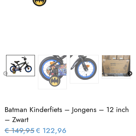
Batman Kinderfiets – Jongens – 12 inch
– Zwart
€
149,95
€
122,96
Oorspronkelijke
Huidige