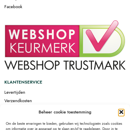
Facebook
KLANTENSERVICE
Levertijden
Verzendkosten
Afgemonteerd laten bezorgen
Beheer cookie toestemming
Retourneren
Om de beste ervaringen te bieden, gebruiken wij technologieën zoals cookies
Drop-shipping
om informatie over je apparaat op te slaan en/of te raadplegen. Door in te