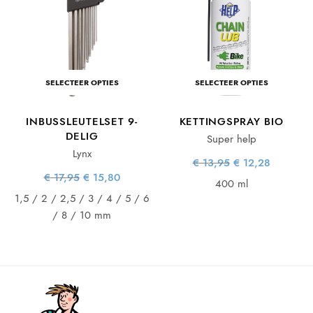
SELECTEER OPTIES
SELECTEER OPTIES
L
INBUSSLEUTELSET 9-
KETTINGSPRAY BIO
DELIG
Super help
Lynx
ke
e
Oorspronkelijke
Huidige
€
13,95
€
12,28
prijs was:
prijs is:
Oorspronkelijke
Huidige
€
17,95
€
15,80
€ 13,95.
€ 12,28.
400 ml
prijs was:
prijs is:
€ 17,95.
€ 15,80.
1,5 / 2 / 2,5 / 3 / 4 / 5 / 6
/ 8 / 10 mm