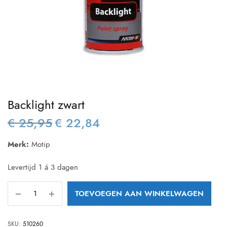
Backlight zwart
€
25,95
€
22,84
Oorspronkelijke
Huidige
prijs was:
prijs is:
Merk:
Motip
€ 25,95.
€ 22,84.
Levertijd 1 á 3 dagen
TOEVOEGEN AAN WINKELWAGEN
SKU:
510260