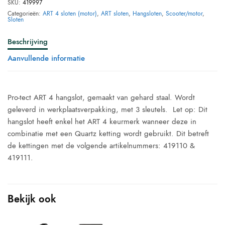
SKU:
419997
Categorieën:
ART 4 sloten (motor)
,
ART sloten
,
Hangsloten
,
Scooter/motor
,
Sloten
Beschrijving
Aanvullende informatie
Pro-tect ART 4 hangslot, gemaakt van gehard staal. Wordt
geleverd in werkplaatsverpakking, met 3 sleutels. Let op: Dit
hangslot heeft enkel het ART 4 keurmerk wanneer deze in
combinatie met een Quartz ketting wordt gebruikt. Dit betreft
de kettingen met de volgende artikelnummers: 419110 &
419111.
Bekijk ook