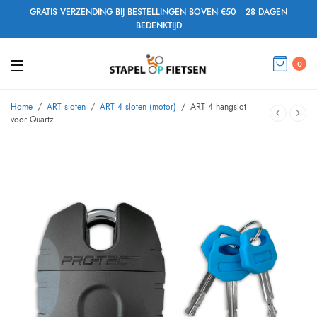
GRATIS VERZENDING BIJ BESTELLINGEN BOVEN €50 • 28 DAGEN
BEDENKTIJD
0
Home
/
ART sloten
/
ART 4 sloten (motor)
/
ART 4 hangslot
voor Quartz