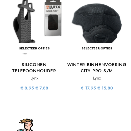
e
e
:
.
SELECTEER OPTIES
SELECTEER OPTIES
SILICONEN
WINTER BINNENVOERING
TELEFOONHOUDER
CITY PRO S/M
Lynx
Lynx
Oorspronkelijke
Huidige
Oorspronkelijke
Huidige
€
8,95
€
7,88
€
17,95
€
15,80
prijs was:
prijs is:
prijs was:
prijs is:
€ 8,95.
€ 7,88.
€ 17,95.
€ 15,80.