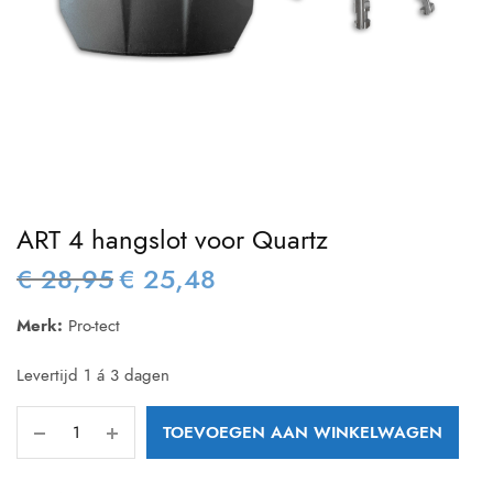
ART 4 hangslot voor Quartz
€
28,95
€
25,48
Oorspronkelijke
Huidige
prijs was:
prijs is:
Merk:
Pro-tect
€ 28,95.
€ 25,48.
Levertijd 1 á 3 dagen
TOEVOEGEN AAN WINKELWAGEN