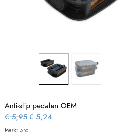
Anti-slip pedalen OEM
€
5,95
€
5,24
Oorspronkelijke
Huidige
prijs was:
prijs is:
Merk:
Lynx
€ 5,95.
€ 5,24.