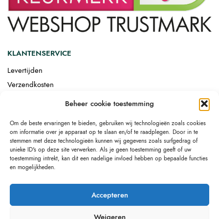
KLANTENSERVICE
Levertijden
Verzendkosten
Afgemonteerd laten bezorgen
Beheer cookie toestemming
Retourneren
Om de beste ervaringen te bieden, gebruiken wij technologieën zoals cookies
Drop-shipping
om informatie over je apparaat op te slaan en/of te raadplegen. Door in te
Link building
stemmen met deze technologieën kunnen wij gegevens zoals surfgedrag of
unieke ID's op deze site verwerken. Als je geen toestemming geeft of uw
toestemming intrekt, kan dit een nadelige invloed hebben op bepaalde functies
en mogelijkheden.
Accepteren
Weigeren