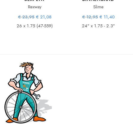
Rexway
Slime
ke
ge
Oorspronkelijke
Huidige
Oorspronkelijke
Huidige
€
23,95
€
21,08
€
12,95
€
11,40
is:
prijs was:
prijs is:
prijs was:
prijs is:
08.
€ 23,95.
€ 21,08.
€ 12,95.
€ 11,40.
26 x 1.75 (47-559)
24" x 1.75 - 2.3"