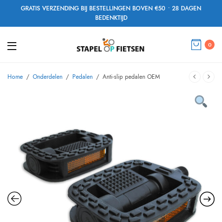
GRATIS VERZENDING BIJ BESTELLINGEN BOVEN €50 • 28 DAGEN
BEDENKTIJD
0
Home
/
Onderdelen
/
Pedalen
/
Anti-slip pedalen OEM