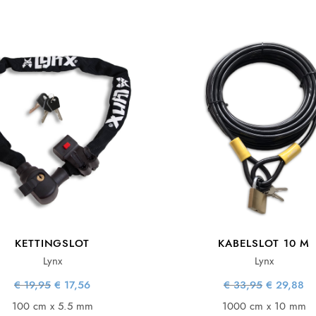
KETTINGSLOT
KABELSLOT 10 M
Lynx
Lynx
Oorspronkelijke
Huidige
Oorspronke
Hu
€
19,95
€
17,56
€
33,95
€
29,88
prijs was:
prijs is:
prijs wa
pr
€ 19,95.
€ 17,56.
€ 33,9
€ 
100 cm x 5.5 mm
1000 cm x 10 mm