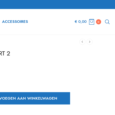
ACCESSOIRES
€
0,00
0
RT 2
dige
s is:
7,16.
VOEGEN AAN WINKELWAGEN