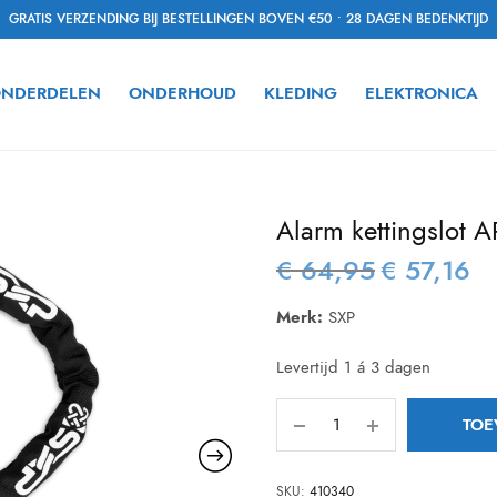
GRATIS VERZENDING BIJ BESTELLINGEN BOVEN €50 • 28 DAGEN BEDENKTIJD
NDERDELEN
ONDERHOUD
KLEDING
ELEKTRONICA
Alarm kettingslot A
€
64,95
€
57,16
Oorspronkelijke
Hui
prijs was:
prij
Merk:
SXP
€ 64,95.
€ 5
Levertijd 1 á 3 dagen
TOE
SKU:
410340