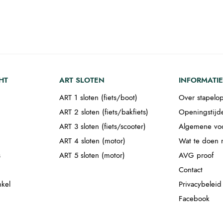
HT
ART SLOTEN
INFORMATIE
ART 1 sloten (fiets/boot)
Over stapelop
ART 2 sloten (fiets/bakfiets)
Openingstijd
ART 3 sloten (fiets/scooter)
Algemene vo
ART 4 sloten (motor)
Wat te doen m
s
ART 5 sloten (motor)
AVG proof
Contact
nkel
Privacybeleid
Facebook