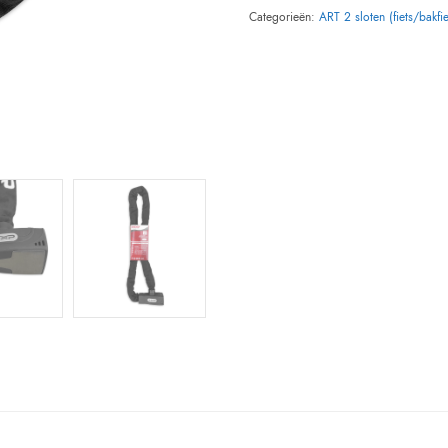
Categorieën:
ART 2 sloten (fiets/bakfie