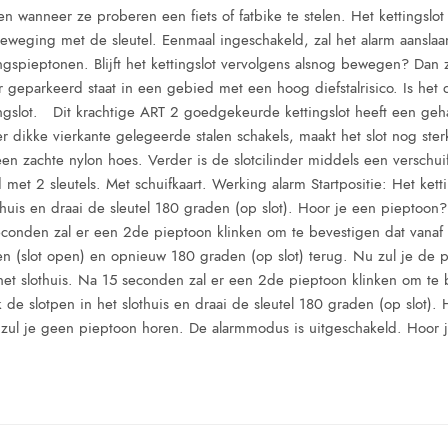
ken wanneer ze proberen een fiets of fatbike te stelen. Het kettingsl
beweging met de sleutel. Eenmaal ingeschakeld, zal het alarm aanslaa
gspieptonen. Blijft het kettingslot vervolgens alsnog bewegen? Dan 
geparkeerd staat in een gebied met een hoog diefstalrisico. Is het di
ngslot. Dit krachtige ART 2 goedgekeurde kettingslot heeft een gehar
r dikke vierkante gelegeerde stalen schakels, maakt het slot nog st
een zachte nylon hoes. Verder is de slotcilinder middels een verschuif
et 2 sleutels. Met schuifkaart. Werking alarm Startpositie: Het ketti
othuis en draai de sleutel 180 graden (op slot). Hoor je een piepto
 seconden zal er een 2de pieptoon klinken om te bevestigen dat vanaf
n (slot open) en opnieuw 180 graden (op slot) terug. Nu zul je de 
et slothuis. Na 15 seconden zal er een 2de pieptoon klinken om te b
e slotpen in het slothuis en draai de sleutel 180 graden (op slot).
 zul je geen pieptoon horen. De alarmmodus is uitgeschakeld. Hoor 