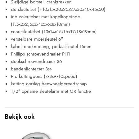
2-zijdige borstel, cranktrekker
stersleutelset (T-10x15x20x25x27x30x40x45x50)
inbussleutelset met kogelkopeinde
(1,5x2x2,5x3x4x5x6x8x10mm)
conussleutelset (13x14x15x16x17x18x19mm)
verstelbare moersleutel 6″
kabel-rondkniptang, pedaalsleutel 15mm
Phillips schroevendraaier PH1
steekschroevendraaier S6
bandenlichterset 3st·
Pro kettingpons (7x8x9x10speed)
ketting omslag freewheelgereedschap
1/2″ opname sleutelarm met QR functie
Bekijk ook