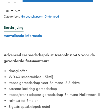
SKU:
286698
Categorieën:
Gereedschapsets
,
Onderhoud
Beschrijving
Aanvullende informatie
Advanced Gereedschapskist IceToolz 85A5 voor de
gevorderde fietsmonteur:
draagkoffer
WD-40 smeermiddel (51ml)
trapas gereedschap voor Shimano ISIS drive
cassette lockring gereedschap
trapas/crank-adapter gereedschap Shimano Hollowtech II
rolmaat tot 3meter
8-gaats spaaknippelsleutel