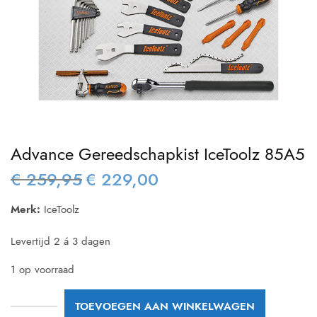
Advance Gereedschapkist IceToolz 85A5
€
259,95
€
229,00
Oorspronkelijke
Huidige
prijs was:
prijs is:
Merk:
IceToolz
€ 259,95.
€ 229,00.
Levertijd 2 á 3 dagen
1 op voorraad
TOEVOEGEN AAN WINKELWAGEN