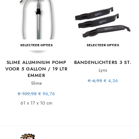
SELECTEER OPTIES
SELECTEER OPTIES
L
SLIME ALUMINIUM POMP
BANDENLICHTERS 3 ST.
VOOR 5 GALLON / 19 LTR
Lynx
EMMER
ke
e
Oorspronkelijke
Huidige
€
4,95
€
4,36
Slime
prijs was:
prijs is:
€ 4,95.
€ 4,36.
Oorspronkelijke
Huidige
€
109,95
€
96,76
prijs was:
prijs is:
€ 109,95.
€ 96,76.
61 x 17 x 10 cm