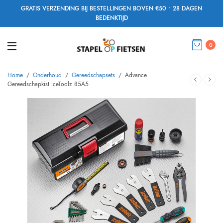
GRATIS VERZENDING BIJ BESTELLINGEN BOVEN €50 • 28 DAGEN
BEDENKTIJD
0
Home
/
Onderhoud
/
Gereedschapsets
/
Advance
Gereedschapkist IceToolz 85A5