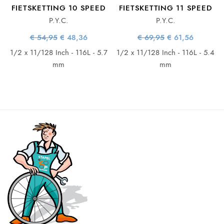
FIETSKETTING 10 SPEED
FIETSKETTING 11 SPEED
P.Y.C.
P.Y.C.
ke
e
Oorspronkelijke
Huidige
Oorspronkelijke
Huidige
€
54,95
€
48,36
€
69,95
€
61,56
prijs was:
prijs is:
prijs was:
prijs is:
€ 54,95.
€ 48,36.
€ 69,95.
€ 61,56.
1/2 x 11/128 Inch - 116L - 5.7
1/2 x 11/128 Inch - 116L - 5.4
mm
mm