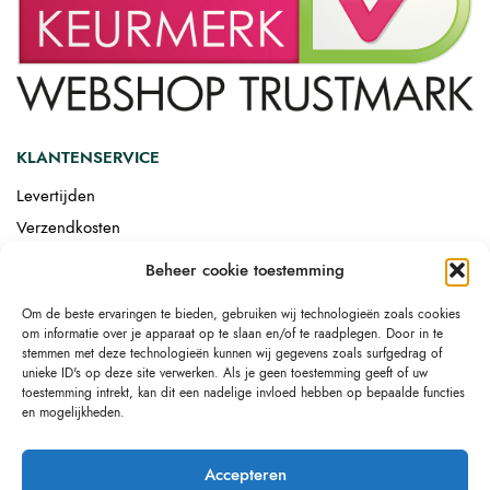
KLANTENSERVICE
Levertijden
Verzendkosten
Afgemonteerd laten bezorgen
Beheer cookie toestemming
Retourneren
Om de beste ervaringen te bieden, gebruiken wij technologieën zoals cookies
Drop-shipping
om informatie over je apparaat op te slaan en/of te raadplegen. Door in te
Link building
stemmen met deze technologieën kunnen wij gegevens zoals surfgedrag of
unieke ID's op deze site verwerken. Als je geen toestemming geeft of uw
toestemming intrekt, kan dit een nadelige invloed hebben op bepaalde functies
en mogelijkheden.
Accepteren