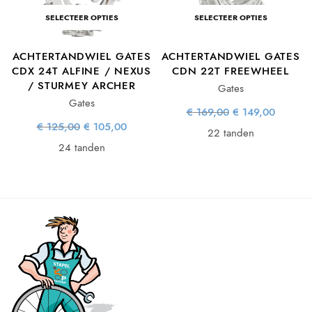
e
dige
s is:
SELECTEER OPTIES
SELECTEER OPTIES
5,00.
ACHTERTANDWIEL GATES
ACHTERTANDWIEL GATES
CDX 24T ALFINE / NEXUS
CDN 22T FREEWHEEL
/ STURMEY ARCHER
Gates
Gates
Oorspronkelijke
Huidig
€
169,00
€
149,00
prijs was:
prijs is
Oorspronkelijke
Huidige
€
125,00
€
105,00
€ 169,00.
€ 149,0
22 tanden
prijs was:
prijs is:
€ 125,00.
€ 105,00.
24 tanden