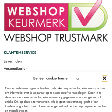
KLANTENSERVICE
Levertijden
Verzendkosten
Afgemonteerd laten bezorgen
Beheer cookie toestemming
Retourneren
Om de beste ervaringen te bieden, gebruiken wij technologieën zoals cookies
Drop-shipping
om informatie over je apparaat op te slaan en/of te raadplegen. Door in te
Link building
stemmen met deze technologieën kunnen wij gegevens zoals surfgedrag of
unieke ID's op deze site verwerken. Als je geen toestemming geeft of uw
toestemming intrekt, kan dit een nadelige invloed hebben op bepaalde functies
en mogelijkheden.