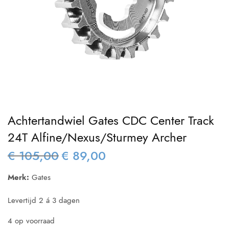
Achtertandwiel Gates CDC Center Track
24T Alfine/Nexus/Sturmey Archer
€
105,00
€
89,00
Oorspronkelijke
Huidige
prijs was:
prijs is:
Merk:
Gates
€ 105,00.
€ 89,00.
Levertijd 2 á 3 dagen
4 op voorraad