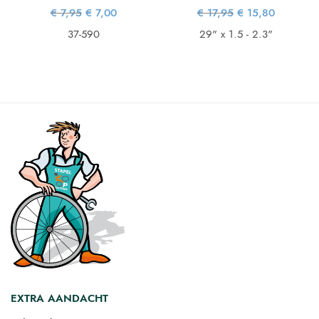
ke
ge
Oorspronkelijke
Huidige
Oorspronkelijke
Huidige
€
7,95
€
7,00
€
17,95
€
15,80
is:
prijs was:
prijs is:
prijs was:
prijs is:
44.
€ 7,95.
€ 7,00.
€ 17,95.
€ 15,80.
37-590
29" x 1.5 - 2.3"
EXTRA AANDACHT