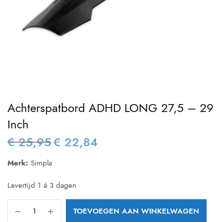
Achterspatbord ADHD LONG 27,5 – 29
Inch
€
25,95
€
22,84
Oorspronkelijke
Huidige
prijs was:
prijs is:
Merk:
Simpla
€ 25,95.
€ 22,84.
Levertijd 1 á 3 dagen
TOEVOEGEN AAN WINKELWAGEN