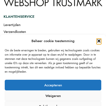
KLANTENSERVICE
Levertijden
Verzendkosten
Afgemonteerd laten bezorgen
Beheer cookie toestemming
Retourneren
Om de beste ervaringen te bieden, gebruiken wij technologieën zoals cookies
Drop-shipping
om informatie over je apparaat op te slaan en/of te raadplegen. Door in te
Link building
stemmen met deze technologieën kunnen wij gegevens zoals surfgedrag of
unieke ID's op deze site verwerken. Als je geen toestemming geeft of uw
toestemming intrekt, kan dit een nadelige invloed hebben op bepaalde functies
en mogelijkheden.
Accepteren
Weigeren