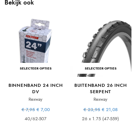
Bekijk ook
SELECTEER OPTIES
SELECTEER OPTIES
BINNENBAND 24 INCH
BUITENBAND 26 INCH
DV
SERPENT
Rexway
Rexway
e
e
Oorspronkelijke
Huidige
Oorspronkelijke
Huidige
€
7,95
€
7,00
€
23,95
€
21,08
prijs was:
prijs is:
prijs was:
prijs is:
€ 7,95.
€ 7,00.
€ 23,95.
€ 21,08.
40/62-507
26 x 1.75 (47-559)