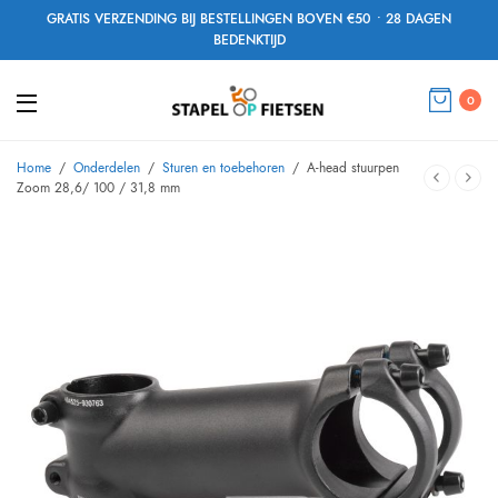
GRATIS VERZENDING BIJ BESTELLINGEN BOVEN €50 • 28 DAGEN
BEDENKTIJD
0
Home
/
Onderdelen
/
Sturen en toebehoren
/
A-head stuurpen
Zoom 28,6/ 100 / 31,8 mm