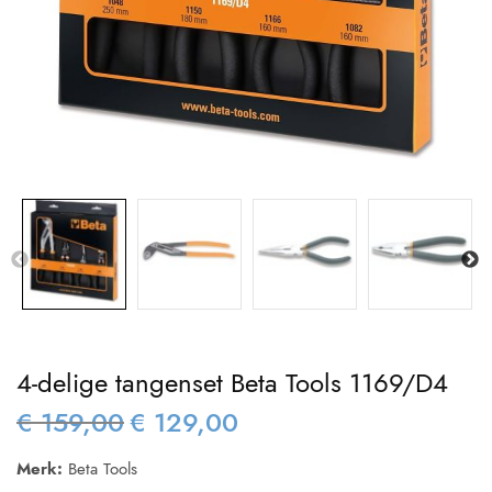
4-delige tangenset Beta Tools 1169/D4
€
159,00
€
129,00
Oorspronkelijke
Huidige
prijs was:
prijs is:
Merk:
Beta Tools
€ 159,00.
€ 129,00.