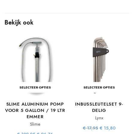
Bekijk ook
SELECTEER OPTIES
SELECTEER OPTIES
SLIME ALUMINIUM POMP
INBUSSLEUTELSET 9-
VOOR 5 GALLON / 19 LTR
DELIG
EMMER
Lynx
e
e
Slime
:
Oorspronkelijke
Huidige
€
17,95
€
15,80
.
prijs was:
prijs is: