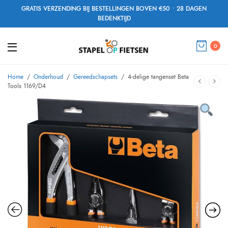
GRATIS VERZENDING BIJ BESTELLINGEN BOVEN €50 • 28 DAGEN
BEDENKTIJD
0
Home
/
Onderhoud
/
Gereedschapsets
/
4-delige tangenset Beta
Tools 1169/D4