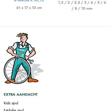
Oorspronkelijke
Huidige
€
109,95
€
96,76
€ 17,95.
€ 15,80.
1,5 / 2 / 2,5 / 3 / 4 / 5 / 6
prijs was:
prijs is:
€ 109,95.
€ 96,76.
61 x 17 x 10 cm
/ 8 / 10 mm
EXTRA AANDACHT
Kids spul
Fat-bike spul