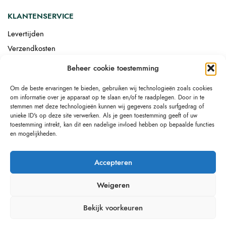
KLANTENSERVICE
Levertijden
Verzendkosten
Afgemonteerd laten bezorgen
Beheer cookie toestemming
Retourneren
Om de beste ervaringen te bieden, gebruiken wij technologieën zoals cookies
Drop-shipping
om informatie over je apparaat op te slaan en/of te raadplegen. Door in te
Link building
stemmen met deze technologieën kunnen wij gegevens zoals surfgedrag of
unieke ID's op deze site verwerken. Als je geen toestemming geeft of uw
toestemming intrekt, kan dit een nadelige invloed hebben op bepaalde functies
en mogelijkheden.
Accepteren
Weigeren
Bekijk voorkeuren