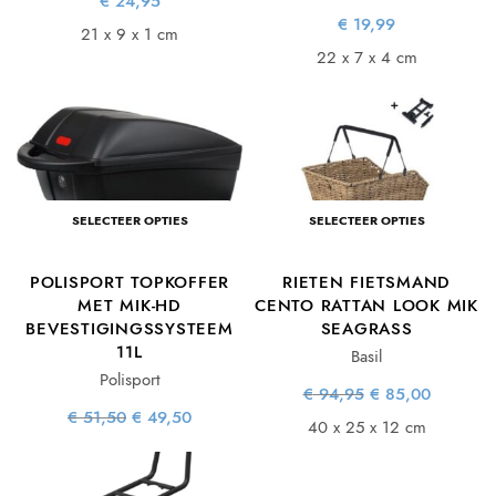
€
24,95
€
19,99
21 x 9 x 1 cm
22 x 7 x 4 cm
SELECTEER OPTIES
SELECTEER OPTIES
POLISPORT TOPKOFFER
RIETEN FIETSMAND
MET MIK-HD
CENTO RATTAN LOOK MIK
BEVESTIGINGSSYSTEEM
SEAGRASS
11L
Basil
Polisport
Oorspronkelijke
Huidige
€
94,95
€
85,00
prijs was:
prijs is:
Oorspronkelijke
Huidige
€
51,50
€
49,50
€ 94,95.
€ 85,00.
40 x 25 x 12 cm
prijs was:
prijs is:
€ 51,50.
€ 49,50.