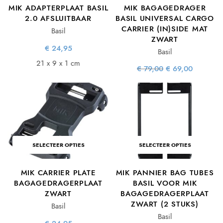
MIK ADAPTERPLAAT BASIL
MIK BAGAGEDRAGER
2.0 AFSLUITBAAR
BASIL UNIVERSAL CARGO
CARRIER (IN)SIDE MAT
Basil
ZWART
€
24,95
Basil
21 x 9 x 1 cm
Oorspronkelijke
Huidige
€
79,00
€
69,00
prijs was:
prijs is:
€ 79,00.
€ 69,00.
SELECTEER OPTIES
SELECTEER OPTIES
MIK CARRIER PLATE
MIK PANNIER BAG TUBES
BAGAGEDRAGERPLAAT
BASIL VOOR MIK
ZWART
BAGAGEDRAGERPLAAT
ZWART (2 STUKS)
Basil
Basil