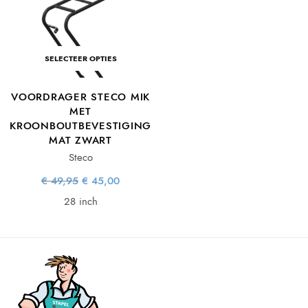
SELECTEER OPTIES
VOORDRAGER STECO MIK
MET
KROONBOUTBEVESTIGING
MAT ZWART
Steco
Oorspronkelijke
Huidige
€
49,95
€
45,00
prijs was:
prijs is:
€ 49,95.
€ 45,00.
28 inch