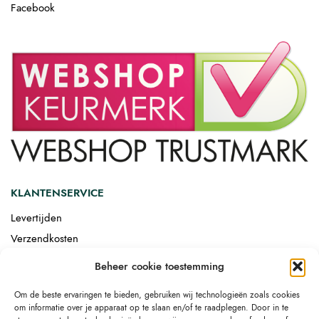
Facebook
KLANTENSERVICE
Levertijden
Verzendkosten
Afgemonteerd laten bezorgen
Beheer cookie toestemming
Retourneren
Om de beste ervaringen te bieden, gebruiken wij technologieën zoals cookies
Drop-shipping
om informatie over je apparaat op te slaan en/of te raadplegen. Door in te